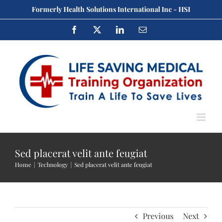
Skip
Formerly Health Solutions International Inc - HSI
to
Facebook
X
LinkedIn
Email
content
Sed placerat velit ante feugiat
Home
Technology
Sed placerat velit ante feugiat
Previous
Next