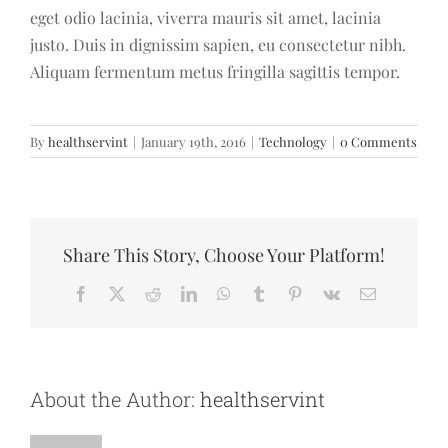
eget odio lacinia, viverra mauris sit amet, lacinia
justo. Duis in dignissim sapien, eu consectetur nibh.
Aliquam fermentum metus fringilla sagittis tempor.
By
healthservint
|
January 19th, 2016
|
Technology
|
0 Comments
Share This Story, Choose Your Platform!
Facebook
X
Reddit
LinkedIn
WhatsApp
Tumblr
Pinterest
Vk
Email
About the Author:
healthservint