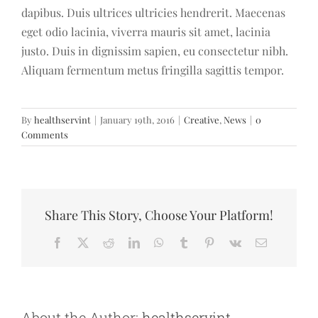
dapibus. Duis ultrices ultricies hendrerit. Maecenas
eget odio lacinia, viverra mauris sit amet, lacinia
justo. Duis in dignissim sapien, eu consectetur nibh.
Aliquam fermentum metus fringilla sagittis tempor.
By
healthservint
|
January 19th, 2016
|
Creative
,
News
|
0
Comments
Share This Story, Choose Your Platform!
Facebook
X
Reddit
LinkedIn
WhatsApp
Tumblr
Pinterest
Vk
Email
About the Author:
healthservint