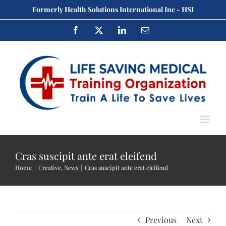
Skip
Formerly Health Solutions International Inc - HSI
to
Facebook
X
LinkedIn
Email
content
Cras suscipit ante erat eleifend
Home
Creative
News
Cras suscipit ante erat eleifend
Previous
Next